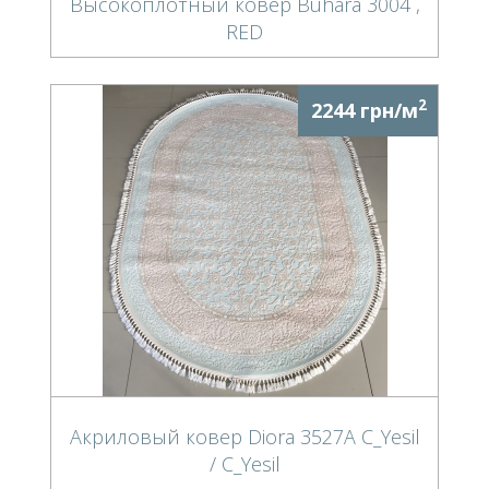
Высокоплотный ковер Buhara 3004 ,
RED
2
2244 грн/м
Акриловый ковер Diora 3527A C_Yesil
/ C_Yesil