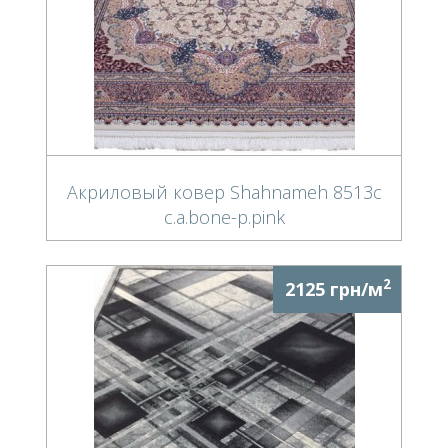
Акриловый ковер Shahnameh 8513c
c.a.bone-p.pink
2
2125 грн/м