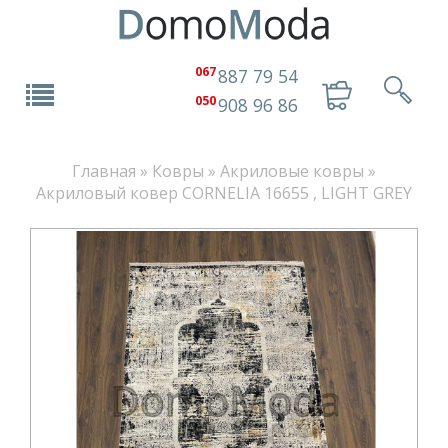
067
887 79 54
050
908 96 86
Главная
»
Ковры
»
Акриловые ковры
»
Акриловый ковер CORNELIA 16655 , LIGHT GREY