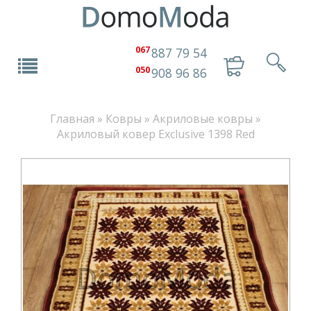
067
887 79 54
050
908 96 86
Главная
»
Ковры
»
Акриловые ковры
»
Акриловый ковер Exclusive 1398 Red