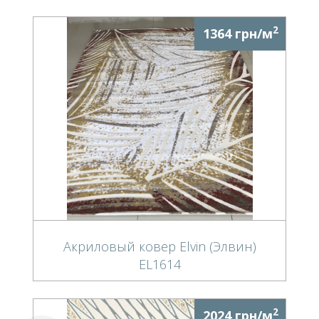
2
1364 грн/м
Акриловый ковер Elvin (Элвин)
EL1614
2
2024 грн/м