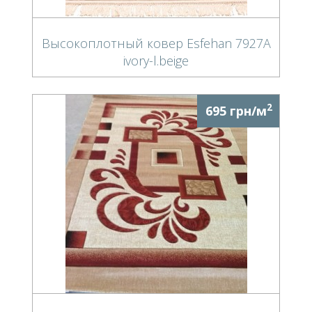
Высокоплотный ковер Esfehan 7927A
ivory-l.beige
2
695 грн/м