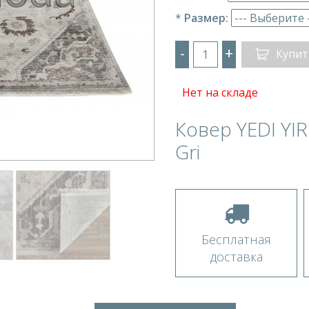
*
Размер:
-
+
Купит
Нет на складе
Ковер YEDI YI
Gri
Бесплатная
доставка