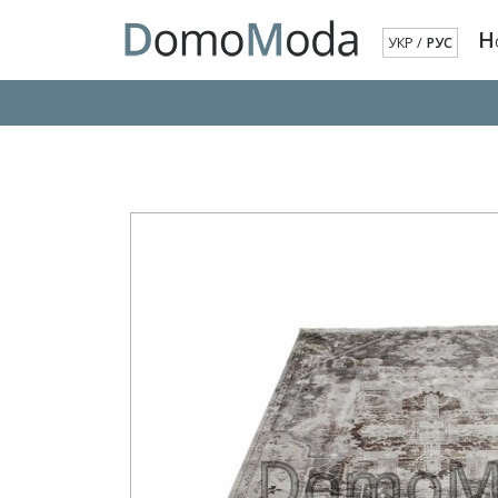
Н
УКР
/
РУС