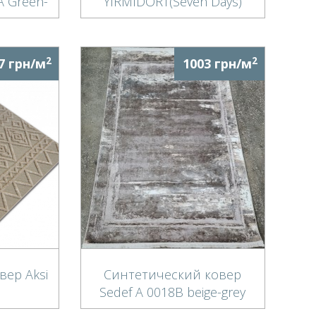
A Green-
YIRMIDORT(Seven Days)
0096 MLT
2
2
7 грн/м
1003 грн/м
вер Aksi
Синтетический ковер
Sedef A 0018B beige-grey