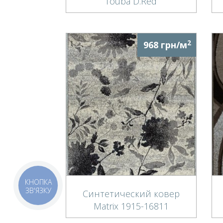
Touba D.Red
2
968 грн/м
КНОПКА
ЗВ'ЯЗКУ
Синтетический ковер
Matrix 1915-16811