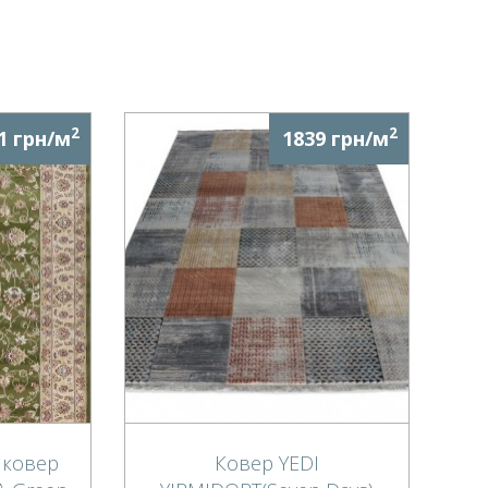
2
2
1 грн/м
1839 грн/м
 ковер
Ковер YEDI