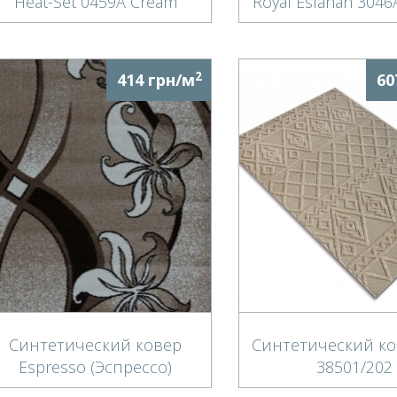
Heat-Set 0459A Cream
Royal Esfahan 3046
Cream
2
414 грн/м
60
Синтетический ковер
Синтетический ко
Espresso (Эспрессо)
38501/202
f1673/z7/es