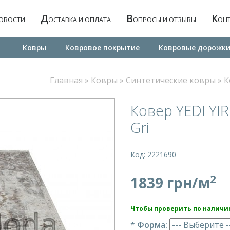
Д
В
К
ОВОСТИ
ОСТАВКА И ОПЛАТА
ОПРОСЫ И ОТЗЫВЫ
ОН
Ковры
Ковровое покрытие
Ковровые дорожк
Главная
»
Ковры
»
Синтетические ковры
»
К
Ковер YEDI YI
Gri
Код: 2221690
2
1839 грн/м
Чтобы проверить по наличи
*
Форма: