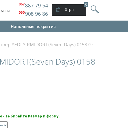
067
887 79 54
0
0 грн
ТАКТЫ
050
908 96 86
и
Напольные покрытия
овер YEDI YIRMIDORT(Seven Days) 0158 Gri
RMIDORT(Seven Days) 0158
ю - выбирайте Размер и форму.