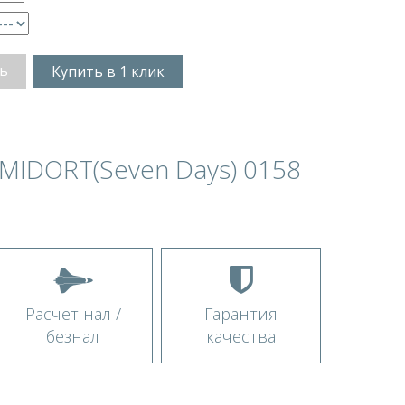
ь
Купить в 1 клик
RMIDORT(Seven Days) 0158
Расчет нал /
Гарантия
безнал
качества