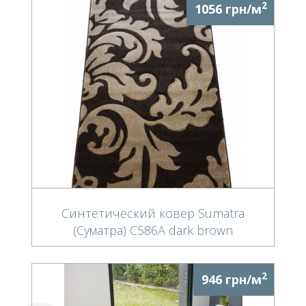
2
1056 грн/м
Синтетический ковер Sumatra
(Суматра) C586A dark brown
2
946 грн/м