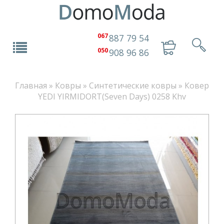
067
887 79 54
050
908 96 86
Главная
»
Ковры
»
Синтетические ковры
»
Ковер
YEDI YIRMIDORT(Seven Days) 0258 Khv