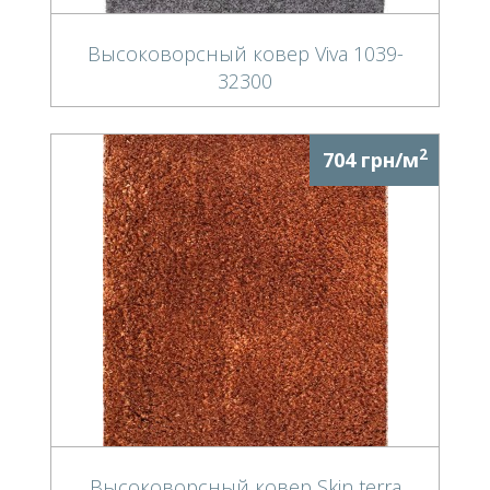
Высоковорсный ковер Viva 1039-
32300
2
704 грн/м
Высоковорсный ковер Skin terra