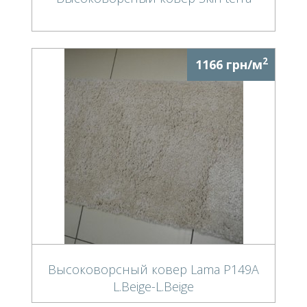
2
1166 грн/м
Высоковорсный ковер Lama P149A
L.Beige-L.Beige