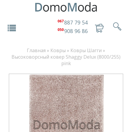
067
887 79 54
050
908 96 86
Главная
»
Ковры
»
Ковры Шагги
»
Высоковорсный ковер Shaggy Delux (8000/255)
pink