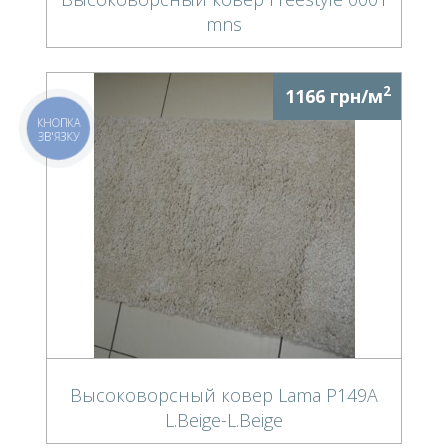
mns
2
1166 грн/м
КНОПКА
ЗВ'ЯЗКУ
Высоковорсный ковер Lama P149A
L.Beige-L.Beige