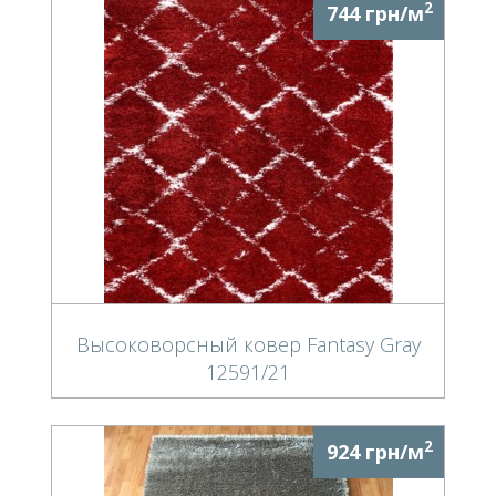
2
744 грн/м
Высоковорсный ковер Fantasy Gray
12591/21
2
924 грн/м