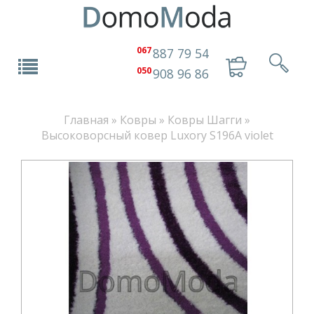
067
887 79 54
050
908 96 86
Главная
»
Ковры
»
Ковры Шагги
»
Высоковорсный ковер Luxory S196A violet