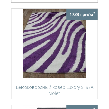
2
1733 грн/м
Высоковорсный ковер Luxory S197A
violet