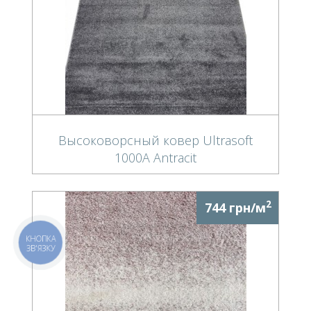
Высоковорсный ковер Ultrasoft
1000A Antracit
2
744 грн/м
КНОПКА
ЗВ'ЯЗКУ