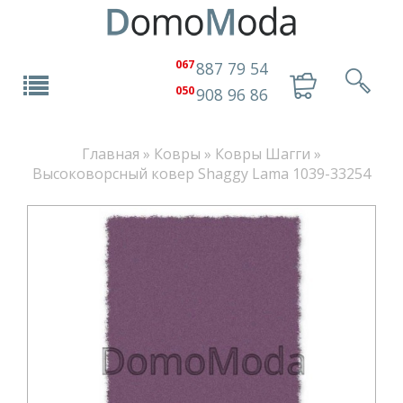
067
887 79 54
050
908 96 86
Главная
»
Ковры
»
Ковры Шагги
»
Высоковорсный ковер Shaggy Lama 1039-33254