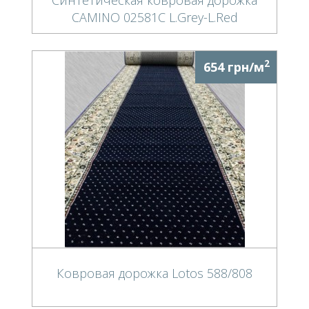
CAMINO 02581C L.Grey-L.Red
2
654 грн/м
Ковровая дорожка Lotos 588/808