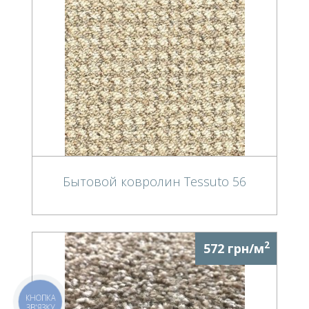
Бытовой ковролин Tessuto 56
2
572 грн/м
КНОПКА
ЗВ'ЯЗКУ