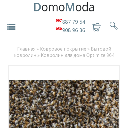
067
887 79 54
050
908 96 86
Главная
»
Ковровое покрытие
»
Бытовой
ковролин
»
Ковролин для дома Optimize 964