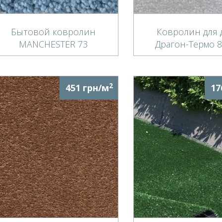
Бытовой ковролин
Ковролин для 
MANCHESTER 73
Драгон-Термо 
2
451 грн/м
17