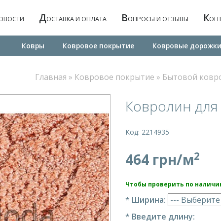
Д
В
К
ОВОСТИ
ОСТАВКА И ОПЛАТА
ОПРОСЫ И ОТЗЫВЫ
ОН
Ковры
Ковровое покрытие
Ковровые дорожк
Главная
»
Ковровое покрытие
»
Бытовой ковр
Ковролин для 
Код: 2214935
2
464 грн/м
Чтобы проверить по наличи
*
Ширина:
*
Введите длину: