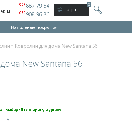
067
887 79 54
0
0 грн
ТАКТЫ
050
908 96 86
и
Напольные покрытия
олин
»
Ковролин для дома New Santana 56
дома New Santana 56
ю - выбирайте Ширину и Длину.