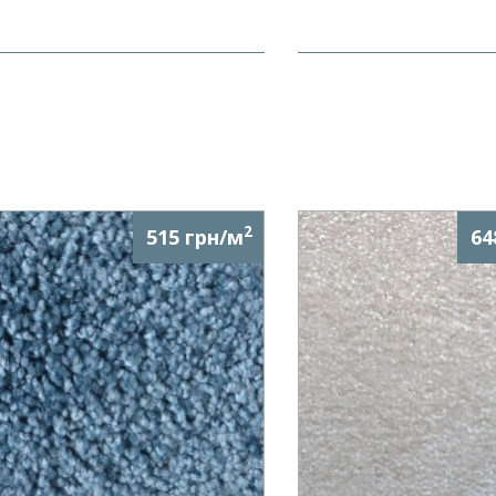
2
515 грн/м
64