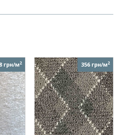
2
2
8 грн/м
356 грн/м