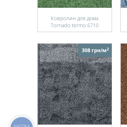
Ковролин для дома
Tornado termo 6710
2
308 грн/м
КНОПКА