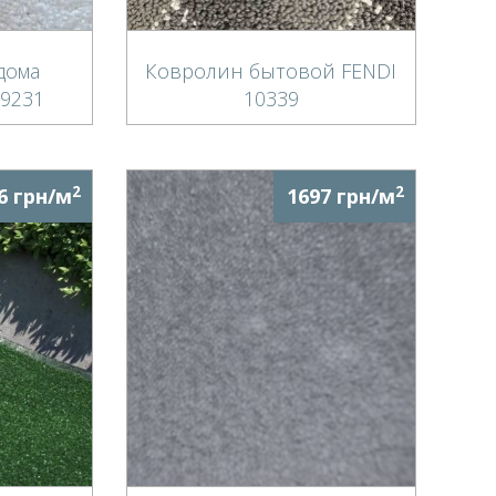
дома
Ковролин бытовой FENDI
89231
10339
2
2
6 грн/м
1697 грн/м