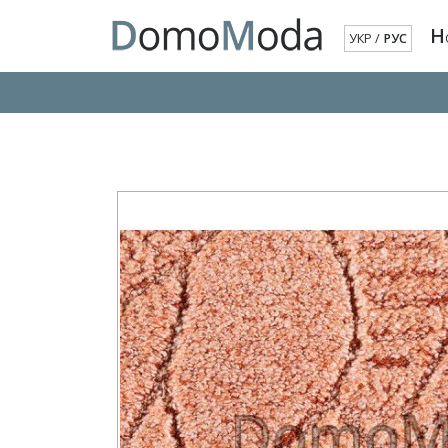
Н
УКР
/
РУС