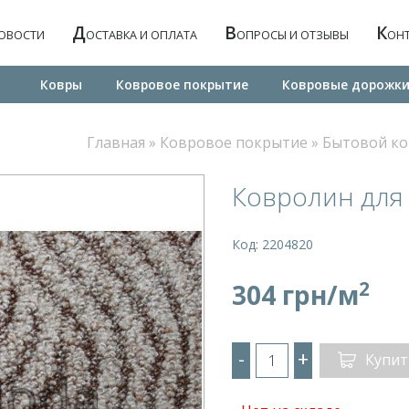
Д
В
К
ОВОСТИ
ОСТАВКА И ОПЛАТА
ОПРОСЫ И ОТЗЫВЫ
ОН
Ковры
Ковровое покрытие
Ковровые дорожк
Главная
»
Ковровое покрытие
»
Бытовой к
Ковролин для 
Код: 2204820
2
304 грн/м
-
+
Купит