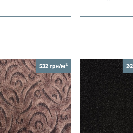
2
532 грн/м
26