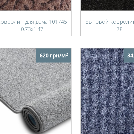
Ковролин для дома 101745
Бытовой ковролин
0.73х1.47
78
2
620 грн/м
34