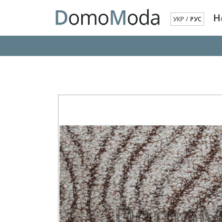
Н
УКР
/
РУС