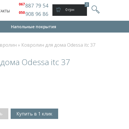
067
887 79 54
0
0 грн
ТАКТЫ
050
908 96 86
и
Напольные покрытия
овролин
»
Ковролин для дома Odessa itc 37
дома Odessa itc 37
ь
Купить в 1 клик