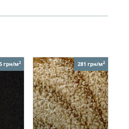
2
2
5 грн/м
281 грн/м