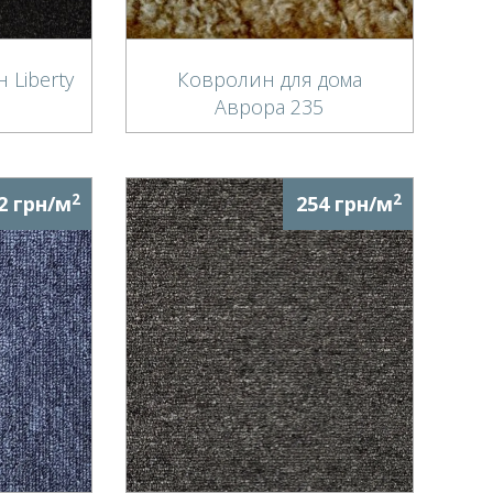
 Liberty
Ковролин для дома
Аврора 235
2
2
2 грн/м
254 грн/м