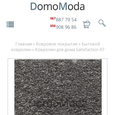
067
887 79 54
050
908 96 86
Главная
»
Ковровое покрытие
»
Бытовой
ковролин
»
Ковролин для дома Satisfaction 97