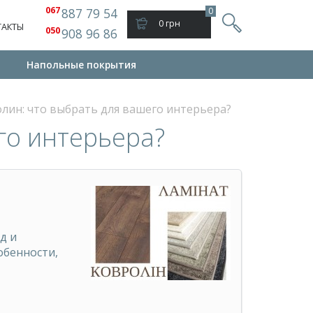
067
887 79 54
0
0 грн
ТАКТЫ
050
908 96 86
и
Напольные покрытия
лин: что выбрать для вашего интерьера?
го интерьера?
д и
обенности,