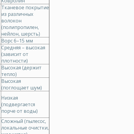
Ковролин
Тканевое покрытие
из различных
волокон
(полипропилен,
нейлон, шерсть)
Ворс 6–15 мм
Средняя – высокая
(зависит от
плотности)
Высокая (держит
тепло)
Высокая
(поглощает шум)
Низкая
(подвергается
е
порче от воды)
Сложный (пылесос,
локальные очистки,