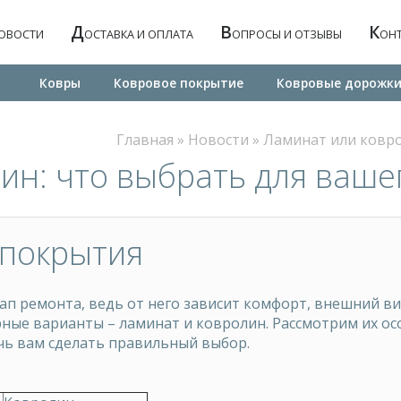
Д
В
К
ОВОСТИ
ОСТАВКА И ОПЛАТА
ОПРОСЫ И ОТЗЫВЫ
ОН
Ковры
Ковровое покрытие
Ковровые дорожк
Главная
»
Новости
»
Ламинат или ковро
ин: что выбрать для ваше
 покрытия
п ремонта, ведь от него зависит комфорт, внешний ви
ные варианты – ламинат и ковролин. Рассмотрим их ос
чь вам сделать правильный выбор.