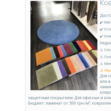
Ко
Досто
✔️ Мяг
✔️ Отл
✔️ Ком
Недос
⚠️ Сл
⚠️ Скл
⚠️ Ме
3. Ре
Для г
или в
ламин
ковро
защитным покрытием. Для офисных и ком
Бюджет: ламинат от 300 грн./м²; ковролин