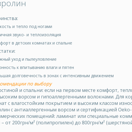
вролин
инства:
кость и тепло под ногами
ичная звуко- и теплоизоляция
форт в детских комнатах и ​​спальне
татки:
ожный уход и пылеуловление
онность к впитыванию влаги и пятен
ньшая долговечность в зонах с интенсивным движением
комендации по выбору
остиной и спальни: если на первом месте комфорт, теп
ысоким ворсом и гипоаллергенными волокнами. Для кор
ат с влагостойким покрытием и высоким классом износо
лин с антиаллергенным ворсом и сертификацией Oeko-T
мерческих помещений: ламинат или специальные комм
 – от 200грн/м² (полипропилен) до 800грн/м² (шерстяной