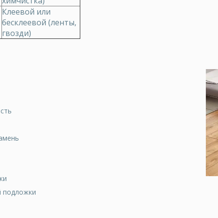
химчистка)
Клеевой или
бесклеевой (ленты,
гвозди)
ость
камень
ки
й подложки