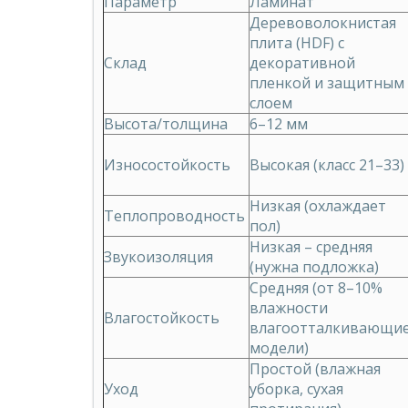
Параметр
Ламинат
Деревоволокнистая
плита (HDF) с
Склад
декоративной
пленкой и защитным
слоем
Высота/толщина
6–12 мм
Износостойкость
Высокая (класс 21–33)
Низкая (охлаждает
Теплопроводность
пол)
Низкая – средняя
Звукоизоляция
(нужна подложка)
Средняя (от 8–10%
влажности
Влагостойкость
влагоотталкивающи
модели)
Простой (влажная
Уход
уборка, сухая