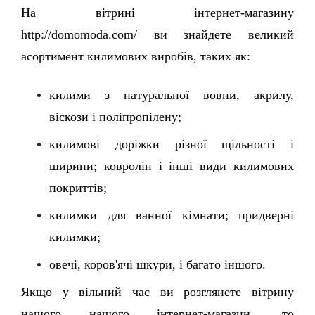
На вітрині інтернет-магазину 
http://domomoda.com/ ви знайдете великий 
асортимент килимових виробів, таких як: 
килими з натуральної вовни, акрилу, 
віскози і поліпропілену; 
килимові доріжки різної щільності і 
ширини; ковролін і інші види килимових 
покриттів; 
килимки для ванної кімнати; придверні 
килимки; 
овечі, коров'ячі шкури, і багато іншого. 
Якщо у вільний час ви розглянете вітрину 
нашого нашого інтернет-магазин, то 