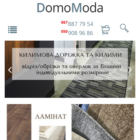
067
887 79 54
050
908 96 86