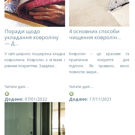
Поради щодо
4 основних способи
укладання ковроліну
чищення ковролін...
— Д...
У світі широко поширена кладка
Ковролін – це красиве та
ковролина. Ковролін є м'яким і
практичне покриття для
рівним покриттям. Завдяки...
підлоги. Як правило, воно
повністю закри...
Читати далі ...
Читати далі ...
Додано:
07/01/2022
Додано:
17/11/2021