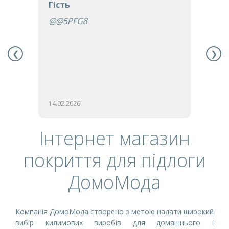
Гість
Гіст
M
@@5PFG8
'"
❮
❯
14.02.2026
14.02
Інтернет магазин
покриття для підлоги
ДомоМода
Компанія ДомоМода створено з метою надати широкий 
вибір килимових виробів для домашнього і 