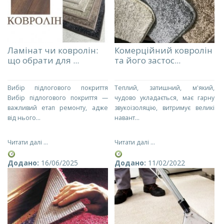
Ламінат чи ковролін:
Комерційний ковролін
що обрати для ...
та його застос...
Вибір підлогового покриття
Теплий, затишний, м'який,
Вибір підлогового покриття —
чудово укладається, має гарну
важливий етап ремонту, адже
звукоізоляцію, витримує великі
від нього...
навант...
Читати далі ...
Читати далі ...
Додано:
16/06/2025
Додано:
11/02/2022