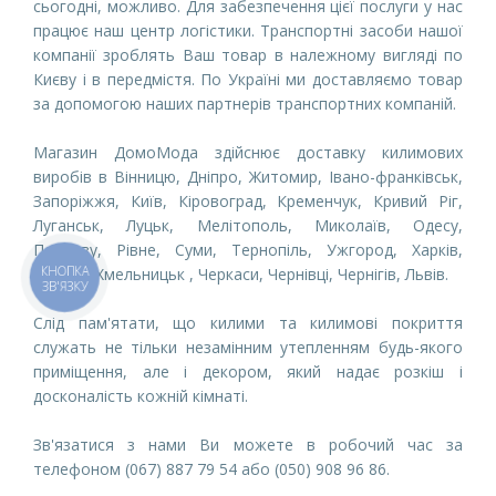
сьогодні, можливо. Для забезпечення цієї послуги у нас
працює наш центр логістики. Транспортні засоби нашої
компанії зроблять Ваш товар в належному вигляді по
Києву і в передмістя. По Україні ми доставляємо товар
за допомогою наших партнерів транспортних компаній.
Магазин ДомоМода здійснює доставку килимових
виробів в
Вінницю
,
Дніпро
,
Житомир
,
Івано-франківськ
,
Запоріжжя
,
Київ
,
Кіровоград
,
Кременчук
,
Кривий Ріг
,
Луганськ
,
Луцьк
,
Мелітополь
,
Миколаїв
,
Одесу
,
Полтаву
,
Рівне
,
Суми
,
Тернопіль
,
Ужгород
,
Харків
,
КНОПКА
Херсон
,
Хмельницьк
,
Черкаси
,
Чернівці
,
Чернігів,
Львів
.
ЗВ'ЯЗКУ
Слід пам'ятати, що килими та килимові покриття
служать не тільки незамінним утепленням будь-якого
приміщення, але і декором, який надає розкіш і
досконалість кожній кімнаті.
Зв'язатися з нами Ви можете в робочий час за
телефоном (067) 887 79 54 або (050) 908 96 86.