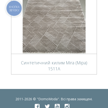
КНОПКА
ЗВ'ЯЗКУ
Синтетичний килим Mira (Міра)
1511A
2011-2026 © "DomoModa". Всі права захищені.