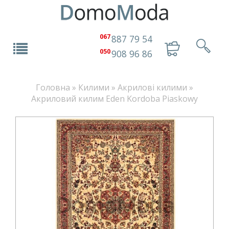
067
887 79 54
050
908 96 86
Головна
»
Килими
»
Акрилові килими
»
Акриловий килим Eden Kordoba Piaskowy