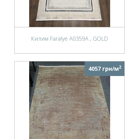
Килим Faralye A0359A , GOLD
2
4057 грн/м