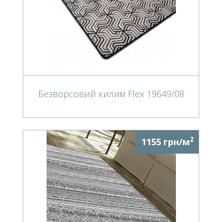
Безворсовий килим Flex 19649/08
2
1155 грн/м