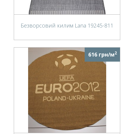
Безворсовий килим Lana 19245-811
2
616 грн/м