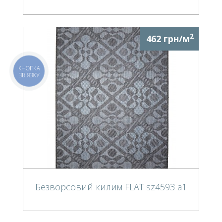
2
462 грн/м
КНОПКА
ЗВ'ЯЗКУ
Безворсовий килим FLAT sz4593 a1