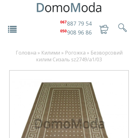
067
887 79 54
050
908 96 86
Головна
»
Килими
»
Рогожка
»
Безворсовий
килим Сизаль sz2749/a1/03