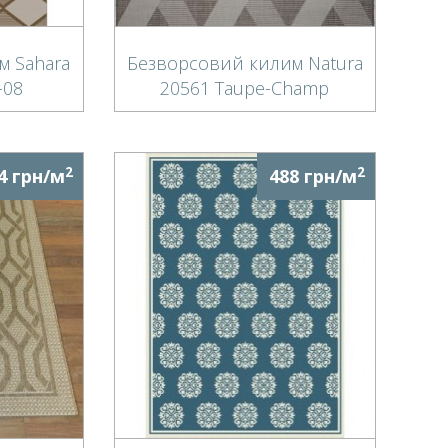
м Sahara
Безворсовий килим Natura
-08
20561 Taupe-Champ
2
2
4 грн/м
488 грн/м