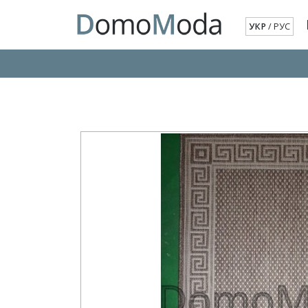
УКР
/
РУС