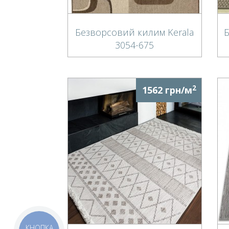
Безворсовий килим Kerala
Б
3054-675
2
1562 грн/м
КНОПКА