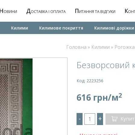
Н
Д
П
К
ОВИНИ
ОСТАВКА І ОПЛАТА
ИТАННЯ ТА ВІДГУКИ
ОН
Килими
Килимове покриття
Килимовi дорiжки
Головна
»
Килими
»
Рогожка
Безворсовий 
Код: 2223256
2
616 грн/м
-
+
Купит