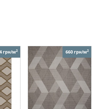
2
2
4 грн/м
660 грн/м