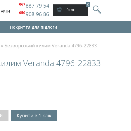
067
887 79 54
0
0 грн
ТАКТИ
050
908 96 86
Покриття для підлоги
»
Безворсовий килим Veranda 4796-22833
килим Veranda 4796-22833
и
Купити в 1 клік