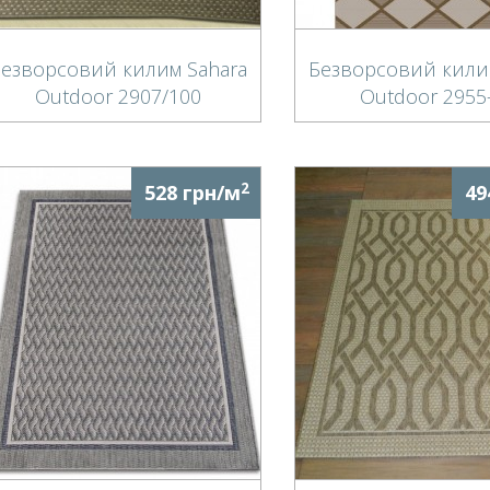
езворсовий килим Sahara
Безворсовий кили
Outdoor 2907/100
Outdoor 2955
2
528 грн/м
49