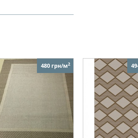
2
480 грн/м
49