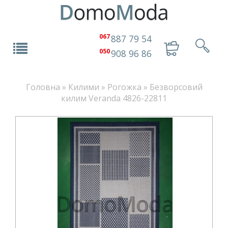
067
887 79 54
050
908 96 86
Головна
»
Килими
»
Рогожка
»
Безворсовий
килим Veranda 4826-22811