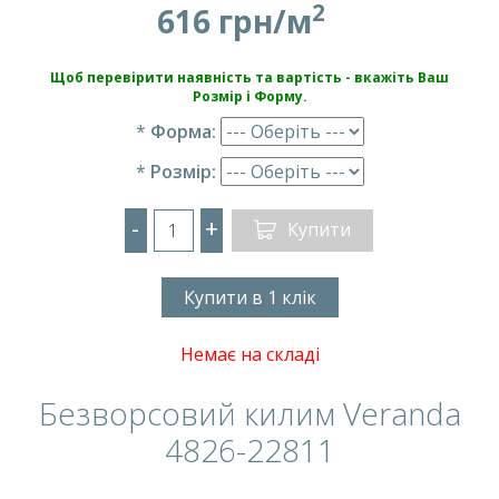
2
616 грн/м
Щоб перевірити наявність та вартість - вкажіть Ваш
Розмір і Форму.
*
Форма:
*
Розмір:
-
+
Купити
Купити в 1 клік
Немає на складі
Безворсовий килим Veranda
4826-22811