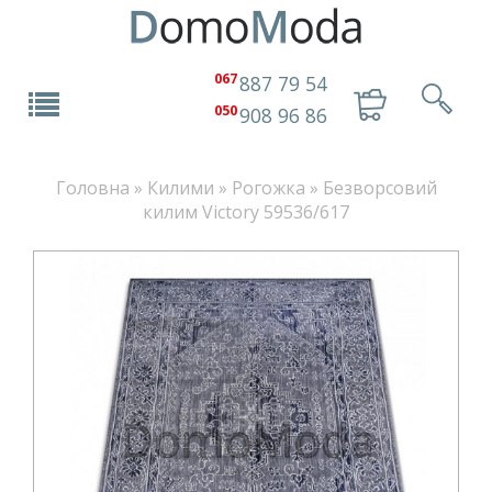
067
887 79 54
050
908 96 86
Головна
»
Килими
»
Рогожка
»
Безворсовий
килим Victory 59536/617