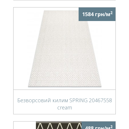
2
1584 грн/м
Безворсовий килим SPRING 20467558
cream
2
488 грн/м