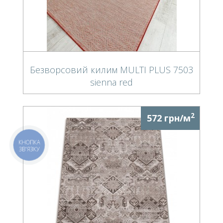
Безворсовий килим MULTI PLUS 7503
sienna red
2
572 грн/м
КНОПКА
ЗВ'ЯЗКУ