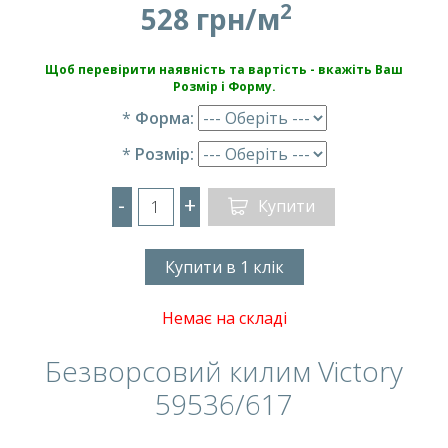
2
528 грн/м
Щоб перевірити наявність та вартість - вкажіть Ваш
Розмір і Форму.
*
Форма:
*
Розмір:
-
+
Купити
Купити в 1 клік
Немає на складі
Безворсовий килим Victory
59536/617