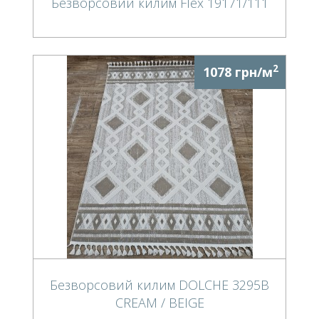
Безворсовий килим Flex 19171/111
2
1078 грн/м
Безворсовий килим DOLCHE 3295B
CREAM / BEIGE