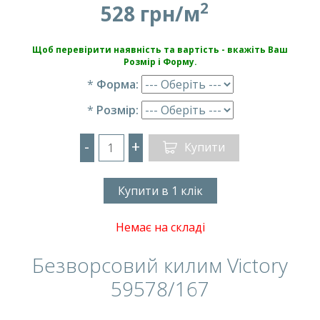
2
528 грн/м
Щоб перевірити наявність та вартість - вкажіть Ваш
Розмір і Форму.
*
Форма:
*
Розмір:
-
+
Купити
Купити в 1 клік
Немає на складі
Безворсовий килим Victory
59578/167