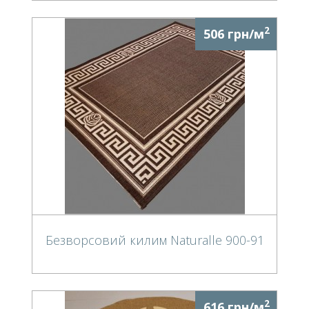
2
506 грн/м
Безворсовий килим Naturalle 900-91
2
616 грн/м