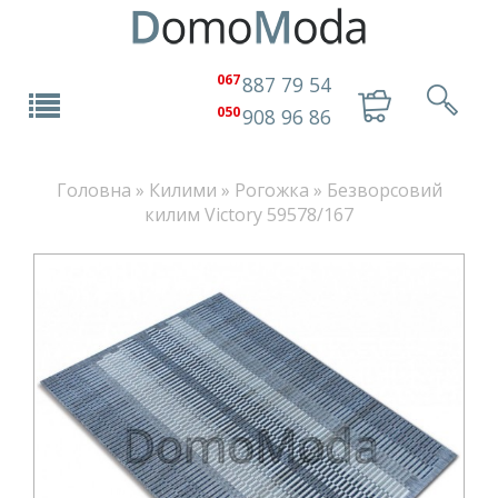
067
887 79 54
050
908 96 86
Головна
»
Килими
»
Рогожка
»
Безворсовий
килим Victory 59578/167