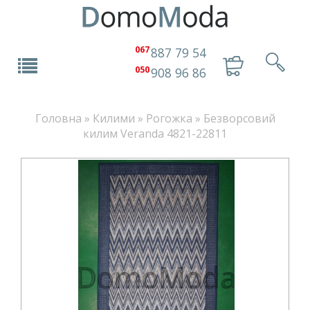
067
887 79 54
050
908 96 86
Головна
»
Килими
»
Рогожка
»
Безворсовий
килим Veranda 4821-22811