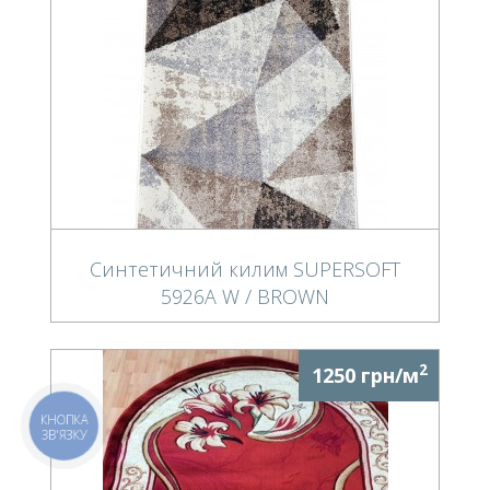
Синтетичний килим SUPERSOFT
5926A W / BROWN
2
1250 грн/м
КНОПКА
ЗВ'ЯЗКУ