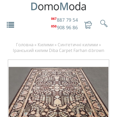
067
887 79 54
050
908 96 86
Головна
»
Килими
»
Синтетичні килими
»
Іранський килим Diba Carpet Farhan d.brown