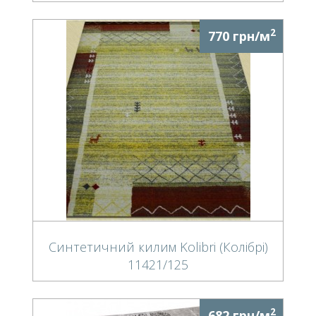
2
770 грн/м
Синтетичний килим Kolibri (Колібрі)
11421/125
2
682 грн/м