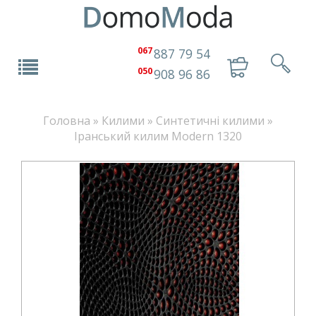
067
887 79 54
050
908 96 86
Головна
»
Килими
»
Синтетичні килими
»
Іранський килим Modern 1320