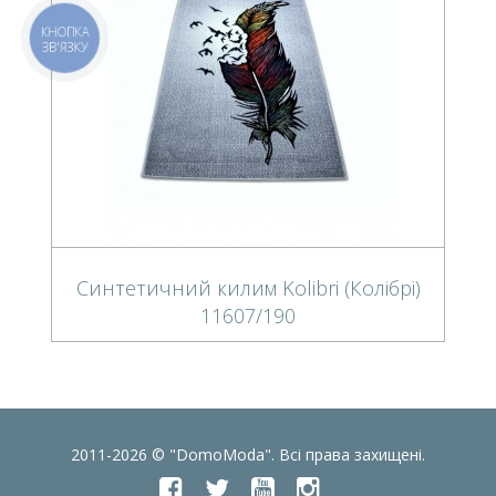
КНОПКА
ЗВ'ЯЗКУ
Синтетичний килим Kolibri (Колібрі)
11607/190
2011-2026 © "DomoModa". Всі права захищені.