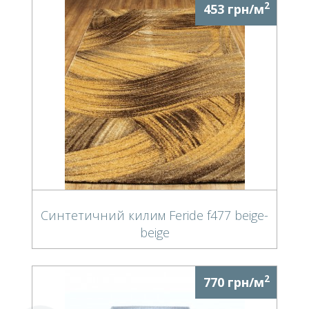
2
453 грн/м
Синтетичний килим Feride f477 beige-
beige
2
770 грн/м