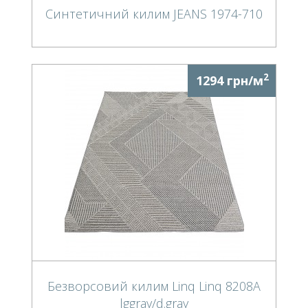
Синтетичний килим JEANS 1974-710
2
1294 грн/м
Безворсовий килим Linq Linq 8208A
lggray/d.gray