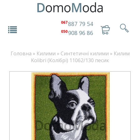
067
887 79 54
050
908 96 86
Головна
»
Килими
»
Синтетичні килими
»
Килим
Kolibri (Колібрі) 11062/130 песик