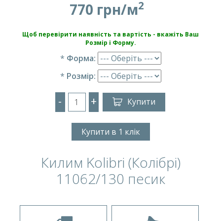
2
770 грн/м
Щоб перевірити наявність та вартість - вкажіть Ваш
Розмір і Форму.
*
Форма:
*
Розмір:
-
+
Купити
Купити в 1 клік
Килим Kolibri (Колібрі)
11062/130 песик