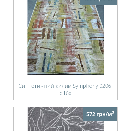
Синтетичний килим Symphony 0206-
q16x
2
572 грн/м