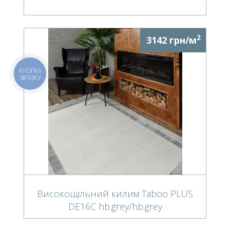
2
3142 грн/м
КНОПКА
ЗВ'ЯЗКУ
Високощільний килим Taboo PLUS
DE16C hb.grey/hb.grey