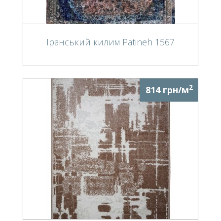
Іранський килим Patineh 1567
2
814 грн/м