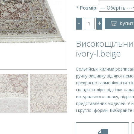
*
Розмір:
-
+
Купит
Високощільний
ivory-l.beige
Бельгійські килими розписа
ручну вишивку від якої нем
прекрасно гармоніювати з ін
складні колірні відтінки на
натурального шовку, відріз
представлених моделей. У н
і круглої форми. Вибирайте 