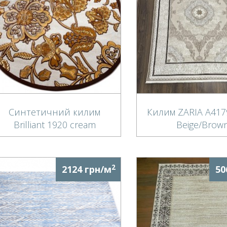
Синтетичний килим
Килим ZARIA A417
Brilliant 1920 cream
Beige/Brow
2
2124 грн/м
50