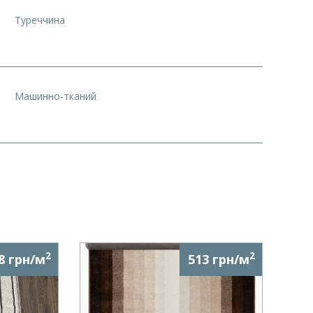
Туреччина
Машинно-тканий
2
2
8 грн/м
513 грн/м