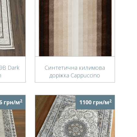
9B Dark
Синтетична килимова
n
доріжка Cappuccino
16031/130
2
2
6 грн/м
1100 грн/м