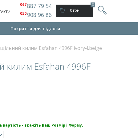
067
887 79 54
0
0 грн
ТАКТИ
050
908 96 86
Покриття для підлоги
щільний килим Esfahan 4996F ivory-l.beige
 килим Esfahan 4996F
 вартість - вкажіть Ваш Розмір і Форму.