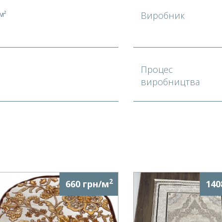
м²
Виробник
Процес
виробництва
2
660 грн/м
140