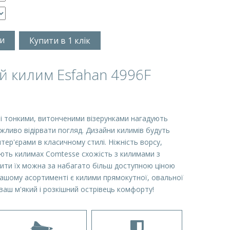
и
Купити в 1 клік
 килим Esfahan 4996F
ні тонкими, витонченими візерунками нагадують
ожливо відірвати погляд. Дизайни килимів будуть
тер'єрами в класичному стилі. Ніжність ворсу,
дають килимах Comtesse схожість з килимами з
нити їх можна за набагато більш доступною ціною
ашому асортименті є килими прямокутної, овальної
ваш м'який і розкішний острівець комфорту!