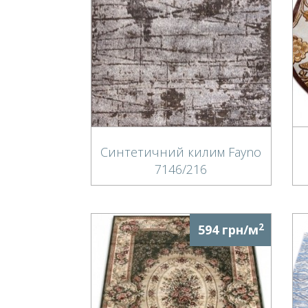
Синтетичний килим Fayno
7146/216
2
594 грн/м