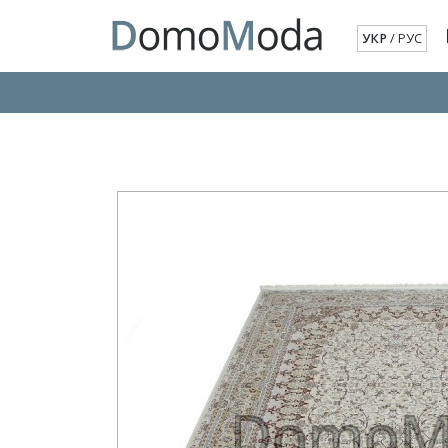
УКР
/
РУС