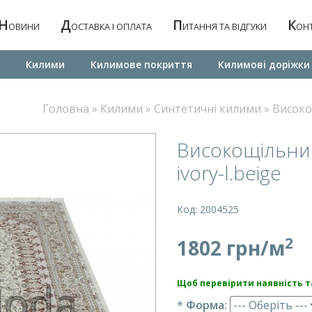
Н
Д
П
К
ОВИНИ
ОСТАВКА І ОПЛАТА
ИТАННЯ ТА ВІДГУКИ
ОН
Килими
Килимове покриття
Килимовi дорiжки
Головна
»
Килими
»
Синтетичні килими
»
Високо
Високощільний
ivory-l.beige
Код: 2004525
2
1802 грн/м
Щоб перевірити наявність та
*
Форма: