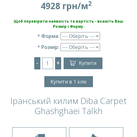
2
4928 грн/м
Щоб перевірити наявність та вартість - вкажіть Ваш
Розмір і Форму.
*
Форма:
*
Розмір:
-
+
Купити
Купити в 1 клік
Іранський килим Diba Carpet
Ghashghaei Talkh