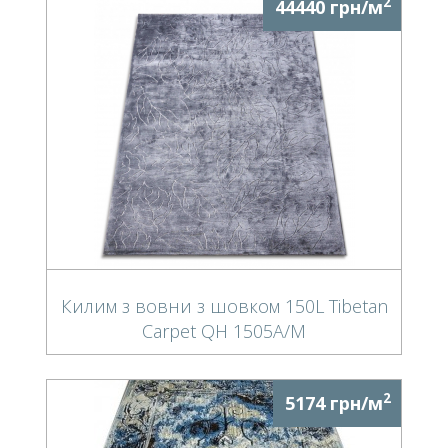
2
44440 грн/м
Килим з вовни з шовком 150L Tibetan
Carpet QH 1505A/M
2
5174 грн/м