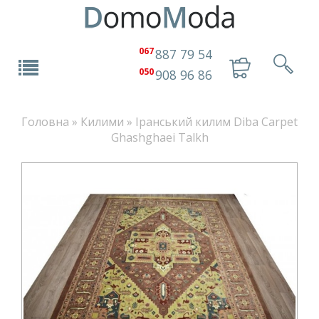
067
887 79 54
050
908 96 86
Головна
»
Килими
»
Іранський килим Diba Carpet
Ghashghaei Talkh