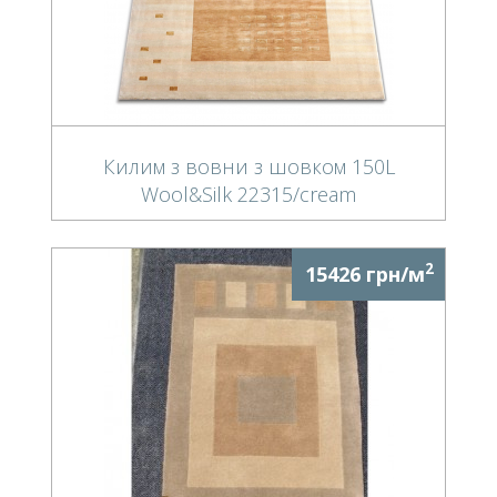
Килим з вовни з шовком 150L
Wool&Silk 22315/cream
2
15426 грн/м