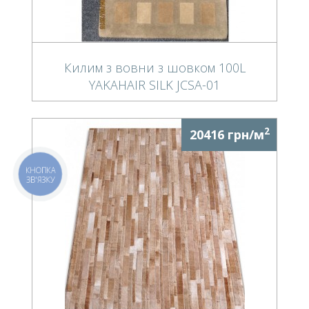
Килим з вовни з шовком 100L
YAKAHAIR SILK JCSA-01
2
20416 грн/м
КНОПКА
ЗВ'ЯЗКУ