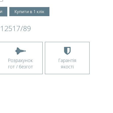
и
Купити в 1 клік
 12517/89
Розрахунок
Гарантія
гот / безгот
якості