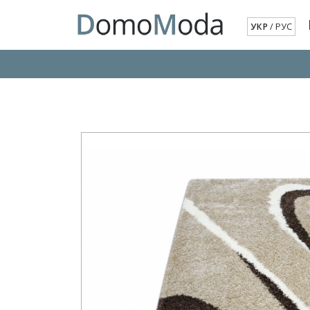
УКР
/
РУС