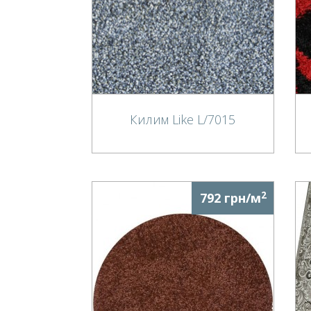
Килим Like L/7015
2
792 грн/м