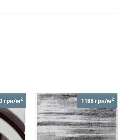
2
2
0 грн/м
1188 грн/м