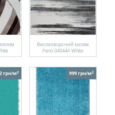
 килим
Високоворсний килим
hite
Pano 04044A White
2
2
2 грн/м
999 грн/м