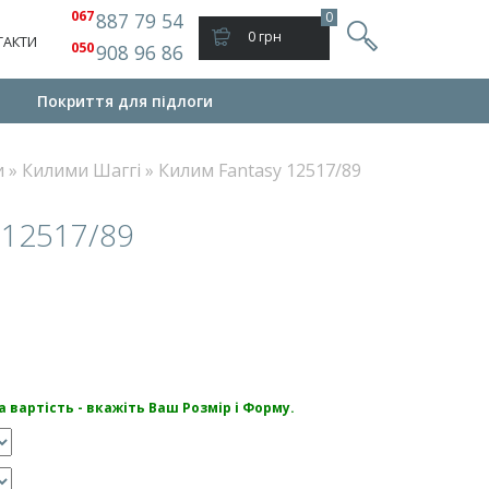
067
887 79 54
0
0 грн
ТАКТИ
050
908 96 86
Покриття для підлоги
и
»
Килими Шаггі
»
Килим Fantasy 12517/89
 12517/89
 вартість - вкажіть Ваш Розмір і Форму.