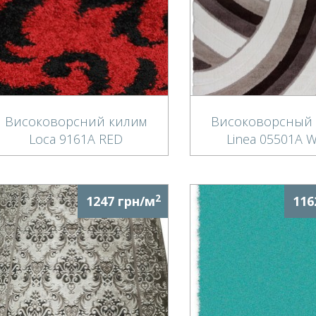
Високоворсний килим
Високоворсный
Loca 9161A RED
Linea 05501A W
2
1247 грн/м
116