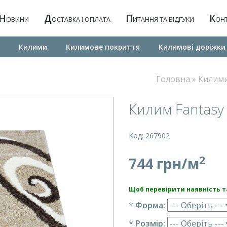
Н
Д
П
К
ОВИНИ
ОСТАВКА І ОПЛАТА
ИТАННЯ ТА ВІДГУКИ
ОН
Килими
Килимове покриття
Килимовi дорiжки
Головна
»
Килим
Килим Fantasy
Код: 267902
2
744 грн/м
Щоб перевірити наявність та
*
Форма:
*
Розмір: