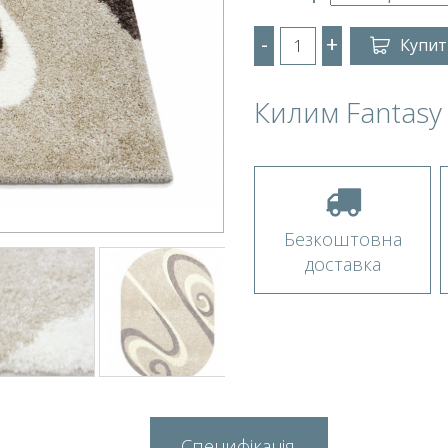
-
+
Купит
Килим Fantasy
Безкоштовна
доставка
Специфікація