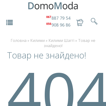
067
887 79 54
050
908 96 86
Головна
»
Килими
»
Килими Шаггі
»
Товар не
знайдено!
Товар не знайдено!
40