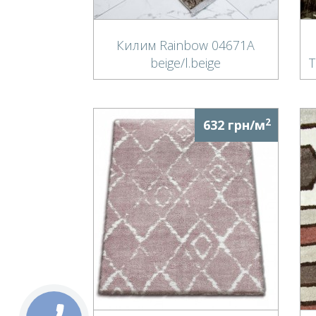
Килим Rainbow 04671A
beige/l.beige
T
2
632 грн/м
КНОПКА