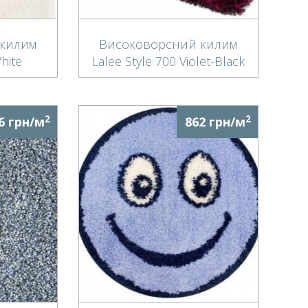
килим
Високоворсний килим
hite
Lalee Style 700 Violet-Black
2
2
6 грн/м
862 грн/м