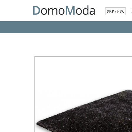
УКР
/
РУС