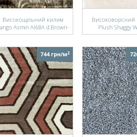
Високощільний килим
Високоворсний 
ango Asmin AI68A d.Brown-
Plush Shaggy W
l.Beige
2
744 грн/м
72