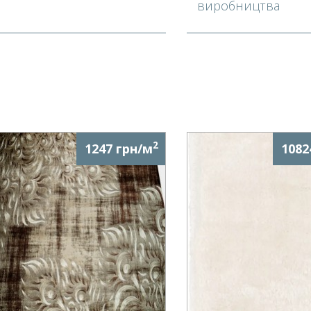
виробництва
2
1247 грн/м
1082