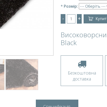
*
Розмір:
-
+
Купит
Високоворсний
Black
Безкоштовна
доставка
Специфікація