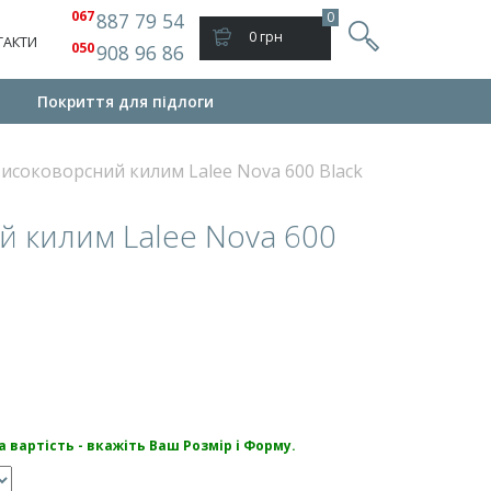
067
887 79 54
0
0 грн
ТАКТИ
050
908 96 86
Покриття для підлоги
исоковорсний килим Lalee Nova 600 Black
 килим Lalee Nova 600
 вартість - вкажіть Ваш Розмір і Форму.