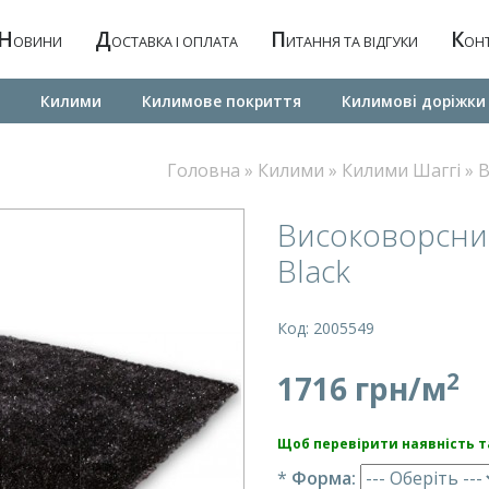
Н
Д
П
К
ОВИНИ
ОСТАВКА І ОПЛАТА
ИТАННЯ ТА ВІДГУКИ
ОН
Килими
Килимове покриття
Килимовi дорiжки
Головна
»
Килими
»
Килими Шаггі
»
В
Високоворсний
Black
Код: 2005549
2
1716 грн/м
Щоб перевірити наявність та
*
Форма: