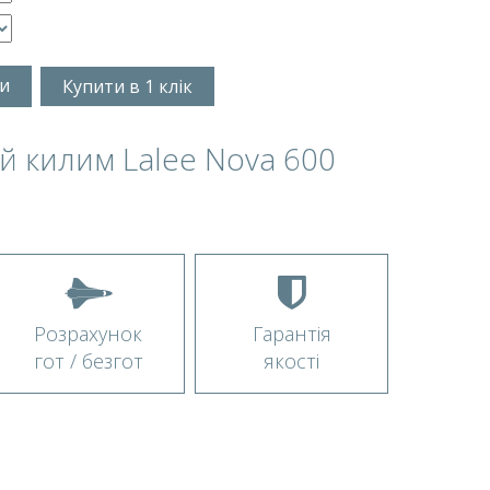
и
Купити в 1 клік
 килим Lalee Nova 600
Розрахунок
Гарантія
гот / безгот
якості