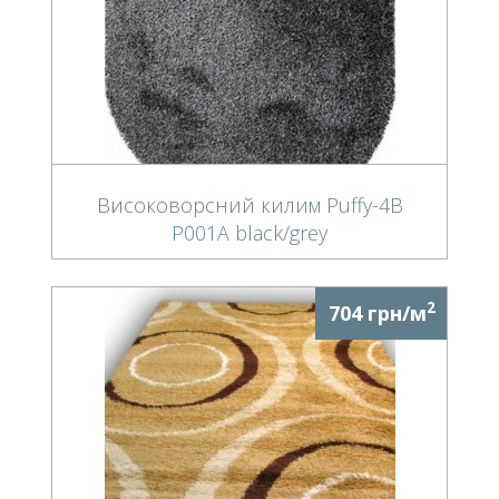
Високоворсний килим Puffy-4B
P001A black/grey
2
704 грн/м