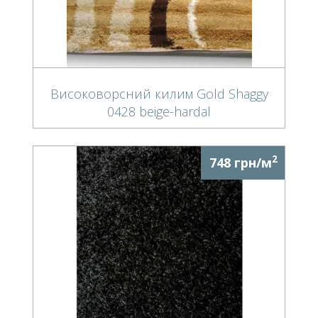
Високоворсний килим Gold Shaggy
0428 beige-hardal
2
748 грн/м