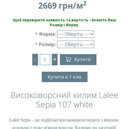
2
2669 грн/м
Щоб перевірити наявність та вартість - вкажіть Ваш
Розмір і Форму.
*
Форма:
*
Розмір:
-
+
Купити
Купити в 1 клік
Високоворсний килим Lalee
Sepia 107 white
Lalee Sepia – це індійські високоворсні моделі з міцною 
основою і дуже м'яким ворсом. Килими на джутовій 