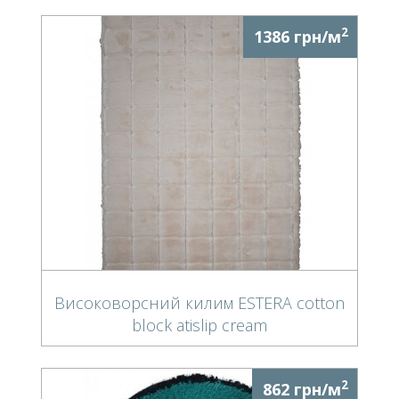
2
1386 грн/м
Високоворсний килим ESTERA cotton
block atislip cream
2
862 грн/м