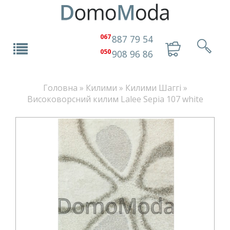
067
887 79 54
050
908 96 86
Головна
»
Килими
»
Килими Шаггі
»
Високоворсний килим Lalee Sepia 107 white