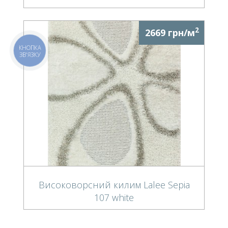
2
2669 грн/м
КНОПКА
ЗВ'ЯЗКУ
Високоворсний килим Lalee Sepia
107 white