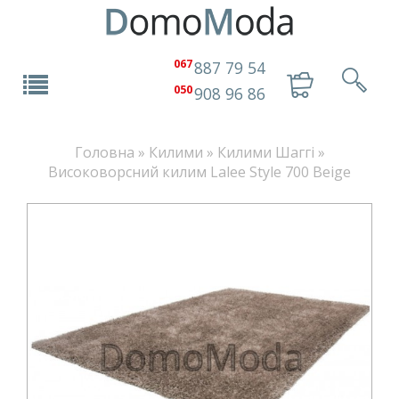
067
887 79 54
050
908 96 86
Головна
»
Килими
»
Килими Шаггі
»
Високоворсний килим Lalee Style 700 Beige