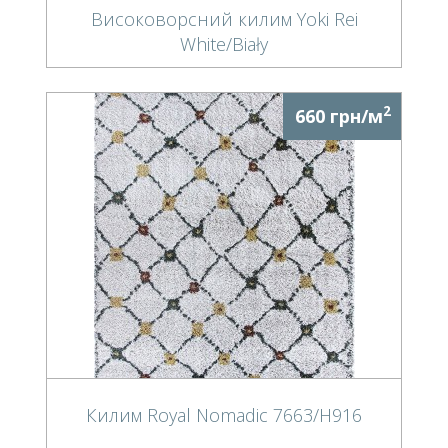
Високоворсний килим Yoki Rei
White/Biały
2
660 грн/м
Килим Royal Nomadic 7663/H916