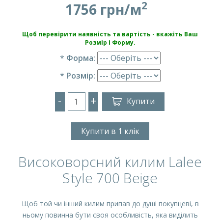
2
1756 грн/м
Щоб перевірити наявність та вартість - вкажіть Ваш
Розмір і Форму.
*
Форма:
*
Розмір:
-
+
Купити
Купити в 1 клік
Високоворсний килим Lalee
Style 700 Beige
Щоб той чи інший килим припав до душі покупцеві, в
ньому повинна бути своя особливість, яка виділить