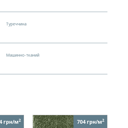
Туреччина
Машинно-тканий
2
2
4 грн/м
704 грн/м