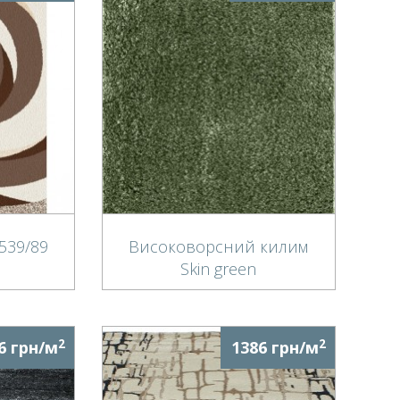
539/89
Високоворсний килим
Skin green
2
2
6 грн/м
1386 грн/м