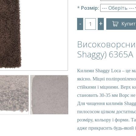
*
Розмір:
-
+
Купит
Високоворсний
Shaggy) 6365
Килими Shaggy Loca – це ма
якісно. Міцні поліпропілен
стійкими і міцними. Верх к
становить 30-35 мм Ворс не 
Для чищення килимів Shaggy 
пилососом цілком достатньо
розміру, кольору і форми. 
адже прикрасить будь-який і