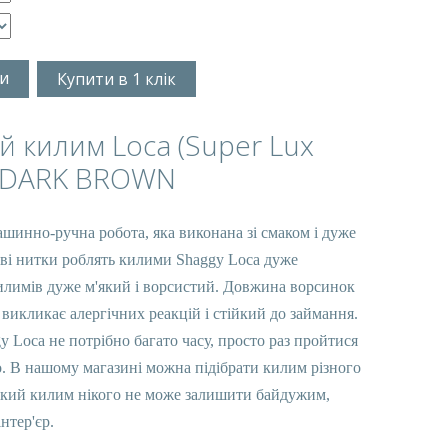
и
Купити в 1 клік
 килим Loca (Super Lux
A DARK BROWN
шинно-ручна робота, яка виконана зі смаком і дуже 
ові нитки роблять килими Shaggy Loca дуже 
илимів дуже м'який і ворсистий. Довжина ворсинок 
викликає алергічних реакцій і стійкий до займання. 
Loca не потрібно багато часу, просто раз пройтися 
. В нашому магазині можна підібрати килим різного 
Такий килим нікого не може залишити байдужим, 
нтер'єр.