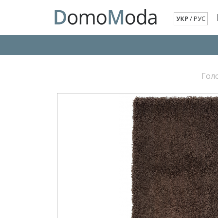
УКР
/
РУС
Гол