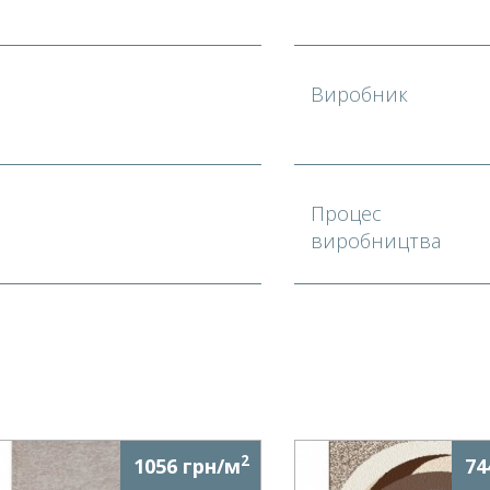
²
Виробник
Процес
виробництва
2
1056 грн/м
74