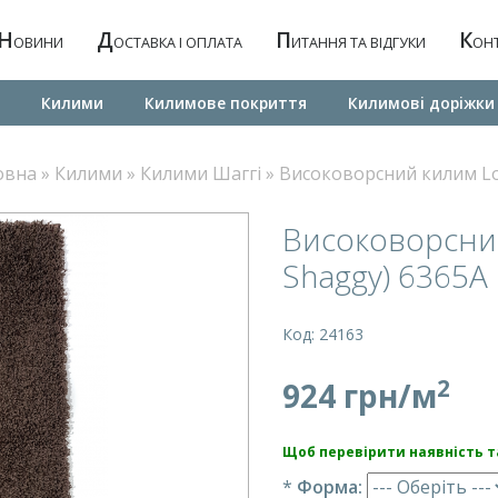
Н
Д
П
К
ОВИНИ
ОСТАВКА І ОПЛАТА
ИТАННЯ ТА ВІДГУКИ
ОН
Килими
Килимове покриття
Килимовi дорiжки
овна
»
Килими
»
Килими Шаггі
»
Високоворсний килим Lo
Високоворсний
Shaggy) 6365
Код: 24163
2
924 грн/м
Щоб перевірити наявність та
*
Форма: