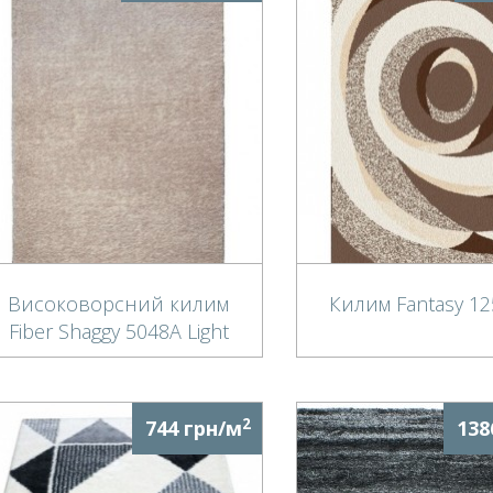
Високоворсний килим
Килим Fantasy 12
Fiber Shaggy 5048А Light
Beige-Cream
2
744 грн/м
138