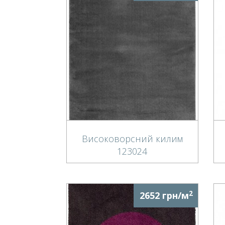
Високоворсний килим
123024
2
2652 грн/м