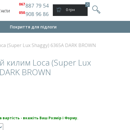
067
887 79 54
0
0 грн
ТАКТИ
050
908 96 86
Покриття для підлоги
ca (Super Lux Shaggy) 6365A DARK BROWN
 килим Loca (Super Lux
A DARK BROWN
 вартість - вкажіть Ваш Розмір і Форму.