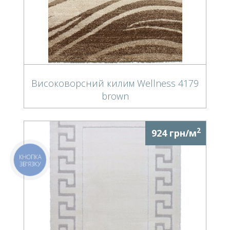
Високоворсний килим Wellness 4179
brown
2
924 грн/м
КНОПКА
ЗВ'ЯЗКУ