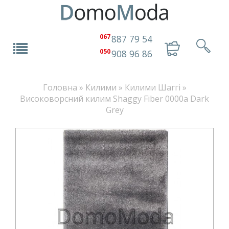
067
887 79 54
050
908 96 86
Головна
»
Килими
»
Килими Шаггі
»
Високоворсний килим Shaggy Fiber 0000a Dark
Grey