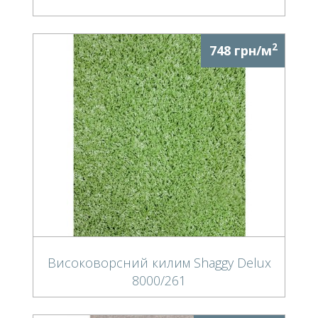
2
748 грн/м
Високоворсний килим Shaggy Delux
8000/261