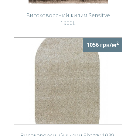
Високоворсний килим Sensitive
1900E
2
1056 грн/м
Високоворсный килим Shaggy 1039-