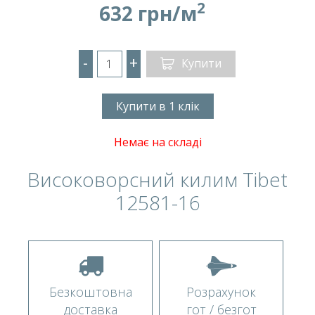
2
632 грн/м
-
+
Купити
Купити в 1 клік
Немає на складі
Високоворсний килим Tibet
12581-16
Безкоштовна
Розрахунок
доставка
гот / безгот