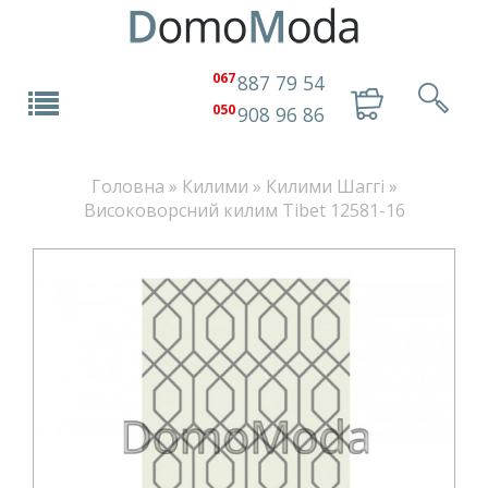
067
887 79 54
050
908 96 86
Головна
»
Килими
»
Килими Шаггі
»
Високоворсний килим Tibet 12581-16