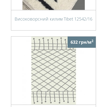
Високоворсний килим Tibet 12542/16
2
632 грн/м