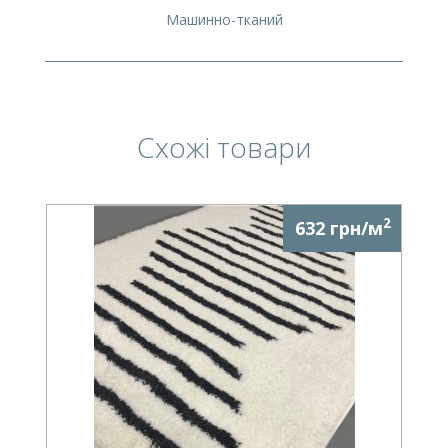
Машинно-тканий
Схожі товари
2
632 грн/м