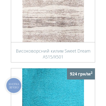
Високоворсний килим Sweet Dream
A515/X501
2
924 грн/м
КНОПКА
ЗВ'ЯЗКУ