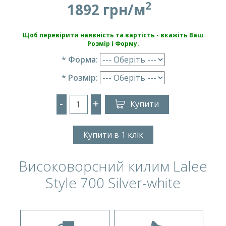
2
1892 грн/м
Щоб перевірити наявність та вартість - вкажіть Ваш
Розмір і Форму.
*
Форма:
*
Розмір:
-
+
Купити
Купити в 1 клік
Високоворсний килим Lalee
Style 700 Silver-white