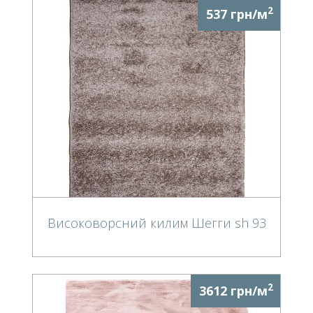
2
537 грн/м
Високоворсний килим Шегги sh 93
2
3612 грн/м