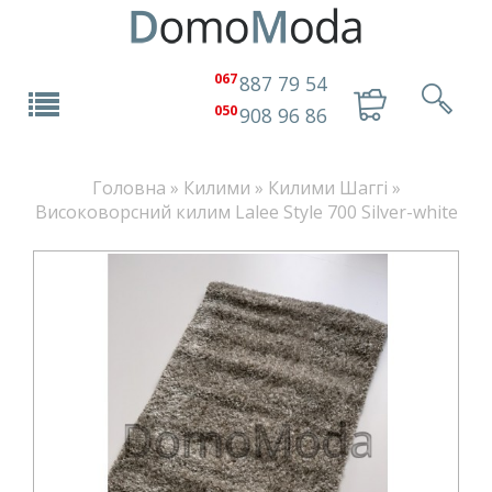
067
887 79 54
050
908 96 86
Головна
»
Килими
»
Килими Шаггі
»
Високоворсний килим Lalee Style 700 Silver-white