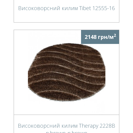
Високоворсний килим Tibet 12555-16
2
2148 грн/м
Високоворсний килим Therapy 2228B
p.brown-p.brown