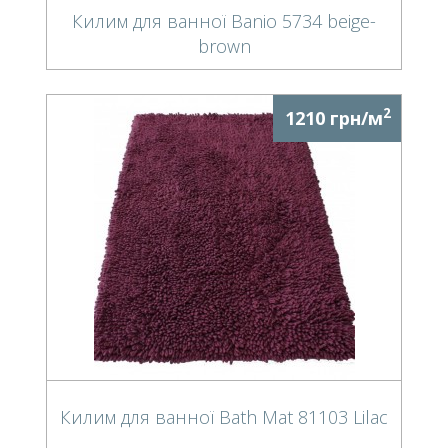
Килим для ванної Banio 5734 beige-
brown
2
1210 грн/м
Килим для ванної Bath Mat 81103 Lilac