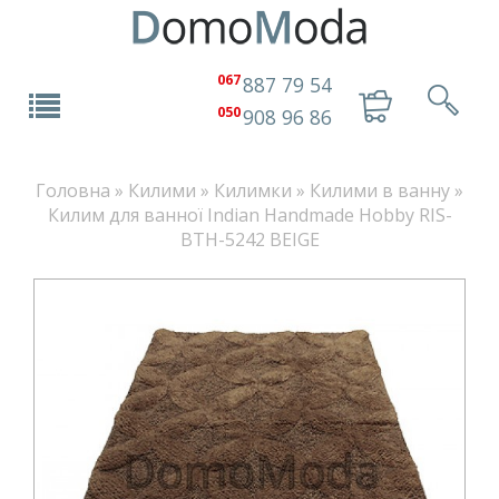
067
887 79 54
050
908 96 86
Головна
»
Килими
»
Килимки
»
Килими в ванну
»
Килим для ванної Indian Handmade Hobby RIS-
BTH-5242 BEIGE