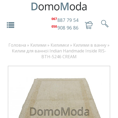
067
887 79 54
050
908 96 86
Головна
»
Килими
»
Килимки
»
Килими в ванну
»
Килим для ванної Indian Handmade Inside RIS-
BTH-5246 CREAM