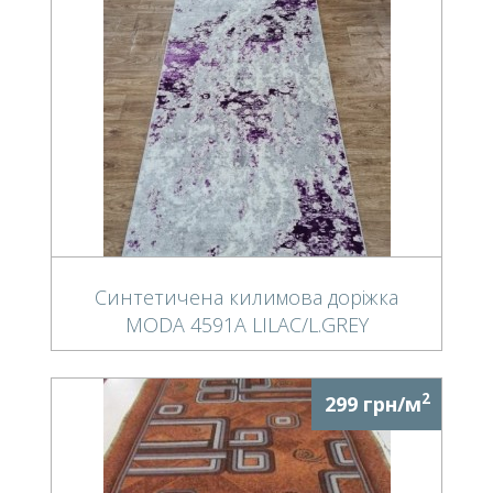
Синтетичена килимова доріжка
MODA 4591A LILAC/L.GREY
2
299 грн/м