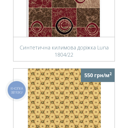
Синтетична килимова доріжка Luna
1804/22
2
550 грн/м
КНОПКА
ЗВ'ЯЗКУ