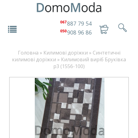
067
887 79 54
050
908 96 86
Головна
»
Килимовi дорiжки
»
Синтетичні
килимові доріжки
»
Килимовий виріб Бруківка
p3 (1556-100)