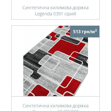
Синтетична килимова доріжка
Legenda 0391 сірий
2
513 грн/м
Синтетична килимова доріжка