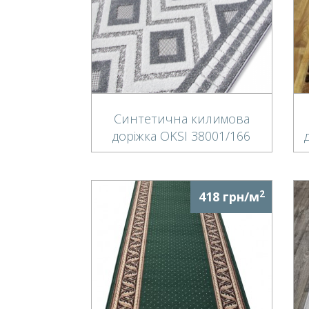
Синтетична килимова
доріжка OKSI 38001/166
(runner)
2
418 грн/м