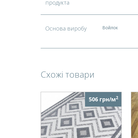
продукта
Основа виробу
Войлок
Схожі товари
2
506 грн/м