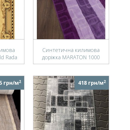
имова
Синтетична килимова
old Rada
доріжка MARATON 1000
e
VIOLET
2
2
5 грн/м
418 грн/м