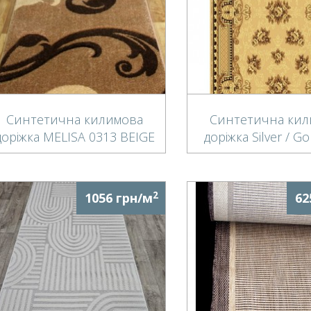
Синтетична килимова
Синтетична кил
доріжка MELISA 0313 BEIGE
доріжка Silver / G
305-12 beig
2
1056 грн/м
62