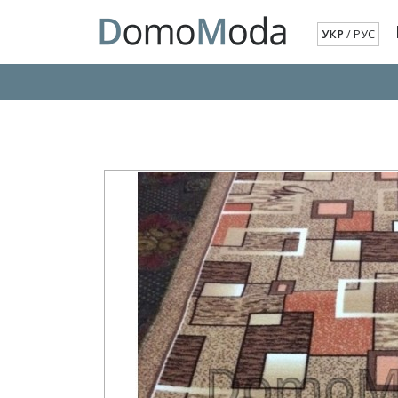
УКР
/
РУС