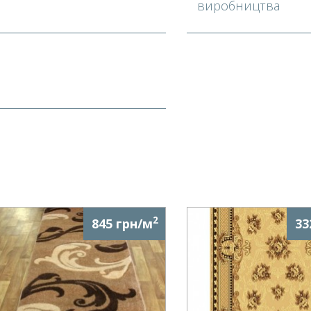
виробництва
2
845 грн/м
33