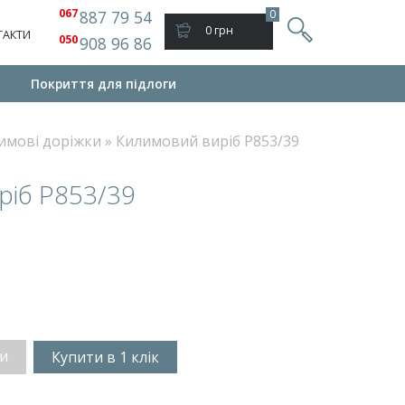
067
887 79 54
0
0 грн
ТАКТИ
050
908 96 86
Покриття для підлоги
имові доріжки
»
Килимовий виріб P853/39
ріб P853/39
и
Купити в 1 клік