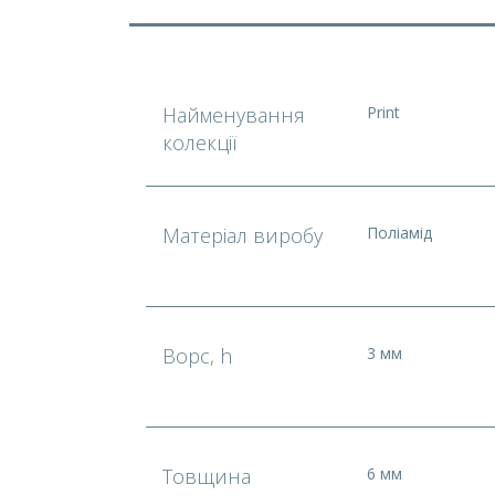
Найменування
Print
колекції
Матеріал виробу
Поліамід
Ворс, h
3 мм
Товщина
6 мм