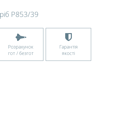
ріб P853/39
Розрахунок
Гарантія
гот / безгот
якості