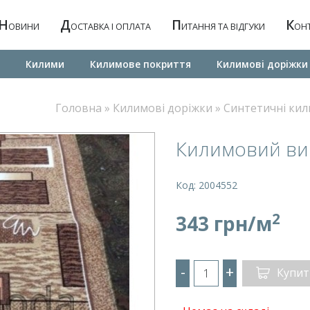
Н
Д
П
К
ОВИНИ
ОСТАВКА І ОПЛАТА
ИТАННЯ ТА ВІДГУКИ
ОН
Килими
Килимове покриття
Килимовi дорiжки
Головна
»
Килимовi дорiжки
»
Синтетичні кил
Килимовий ви
Код: 2004552
2
343 грн/м
-
+
Купит