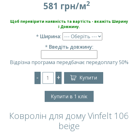
2
581 грн/м
Щоб перевірити наявність та вартість - вкажіть Ширину
і Довжину.
*
Ширина:
*
Введіть довжину:
Відрізна програма передбачає передоплату 50%
-
+
Купити
Купити в 1 клік
Ковролін для дому Vinfelt 106
beige