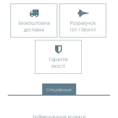
Безкоштовна
Розрахунок
доставка
гот / безгот
Гарантія
якості
Специфікація
Найменування колекції