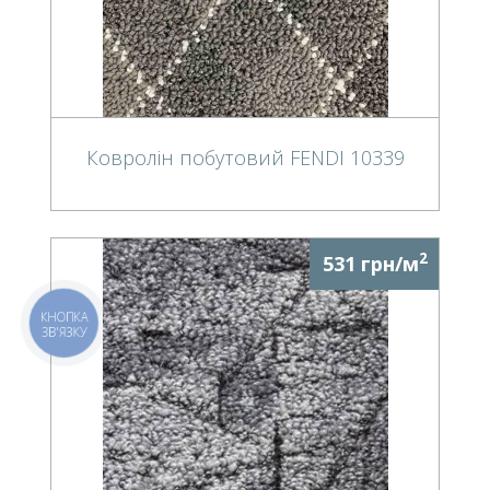
Ковролін побутовий FENDI 10339
2
531 грн/м
КНОПКА
ЗВ'ЯЗКУ