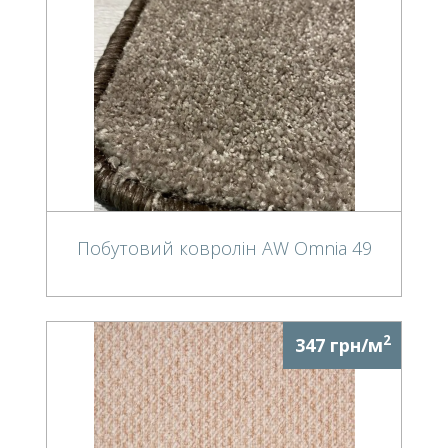
Побутовий ковролін AW Omnia 49
2
347 грн/м