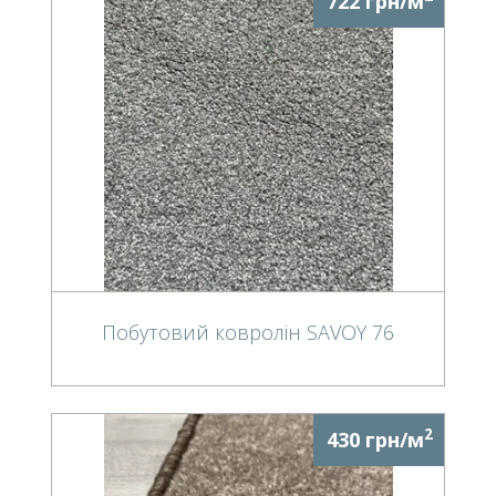
722 грн/м
Побутовий ковролін SAVOY 76
2
430 грн/м