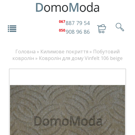
067
887 79 54
050
908 96 86
Головна
»
Килимове покриття
»
Побутовий
ковролін
»
Ковролін для дому Vinfelt 106 beige