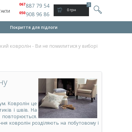
067
887 79 54
0
0 грн
ТАКТИ
050
908 96 86
Покриття для підлоги
кий ковролін - Ви не помилитися у виборі
ну
еум. Ковролін це
иків і швів. На
о повторюється.
ння ковролін розділяють на побутовому і