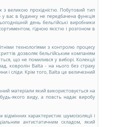
х з великою прохідністю. Побутовий тип
о у вас в будинку не передбачена функція
ьогоднішній день бельгійські виробники
сортиментом, гідною якістю і розгоном в
вітніми технологіями з контролю процесу
криттів дозволяє бельгійським компаніям
ься, що не помилився у виборі. Колекції
д, ковролін Balta - на нього без страху
и і сліди. Крім того, Balta це величезний
овний матеріали який використовується на
 будь-якого виду, а повсть надає виробу
 відмінних характеристик шумоізоляції і
еціальним антистатичним складом, який