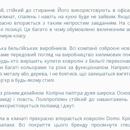
й, стійкий до стирання. Його використовують в офіса
кімнат, спалень і навіть на кухні буде не зайвим. Якщ
красно впорається з таким непростим завданням. На с
 позиції. Це багато в чому обумовлено величезним а
міум-класу.
ька бельгійських виробників. Всі компанії озброєні но
. Саме передовий погляд на виробництво килимових по
 Будь-хто вирішить
купити ковролін з Бельгії
переконаєт
 багаті кольорами та різні за функціоналом. Наприкла
 металу або дерева, і не боятися, що залишаться вм'ятин
р'єр в будь-якому стилі.
 з різним дизайном. Колірна палітра дуже широка. Осн
амід) і повсть. Поліпропілен стійкий до навантажень
 використовується поліамід і джут.
ла в кімнаті прекрасно впорається ковролін Domo. Крім
 запахи. Всі покриття цього бренду просякнуте сп