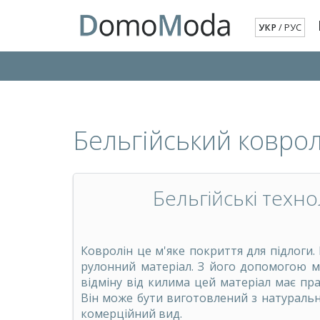
УКР
/
РУС
Бельгійський коврол
Бельгійські техно
Ковролін це м'яке покриття для підлоги. 
рулонний матеріал. З його допомогою мо
відміну від килима цей матеріал має п
Він може бути виготовлений з натуральн
комерційний вид.