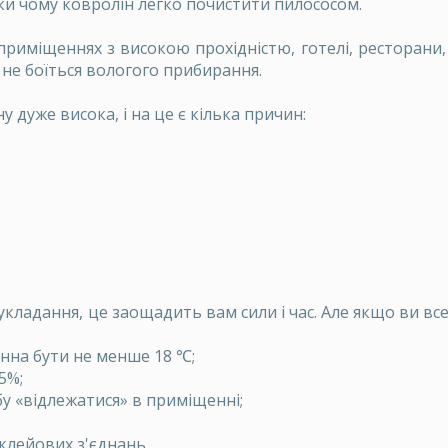
ки чому ковролін легко почистити пилососом.
риміщеннях з високою прохідністю, готелі, ресторани,
ж не боїться вологого прибирання.
у дуже висока, і на це є кілька причин:
ладання, це заощадить вам сили і час. Але якщо ви все 
нна бути не менше 18 ℃;
5%;
у «відлежатися» в приміщенні;
 клейових з'єднань.