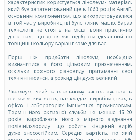
характеристик користується лінолеум- матеріал,
який був запатентований ще в 1863 році в Англії,
основним компонентом, що використовувалися
в той час у виробництві було лляне масло. Зараз
технології не стоять на місці, вони практично
досконалі, що дозволяє підібрати ідеальний по
товщині і кольору варіант саме для вас.
Перш ніж придбати лінолеум, необхідно
визначитися з його цільовим призначенням,
оскільки кожного різновиду притаманні свої
технічні нюанси, а розкид цін дуже великий.
Лінолеум, який в основному застосовується в
промислових зонах, на складах, виробництвах, в
офісах і лабораторіях іменується промисловим.
Термін його активної служби не менше 15-20
років, виробляють його з міцного з'єднання
полівінілхлориду, що робить кінцевий виріб
дуже зносостійким. Середня вартість, по якій
можна
купити лінолеум
в Україні становить 205