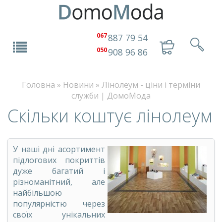
067
887 79 54
050
908 96 86
Головна
»
Новини
»
Лінолеум - ціни і терміни
служби | ДомоМода
Скільки коштує лінолеум
У наші дні асортимент
підлогових покриттів
дуже багатий і
різноманітний, але
найбільшою
популярністю через
своїх унікальних