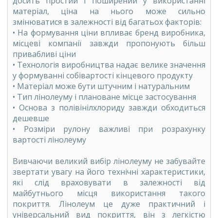
досить простий і поширений у використанні
матеріал, ціна на нього може сильно
змінюватися в залежності від багатьох факторів:
• На формування ціни впливає бренд виробника,
місцеві компанії завжди пропонують більш
привабливі ціни
• Технологія виробництва надає велике значення
у формуванні собівартості кінцевого продукту
• Матеріал може бути штучним і натуральним
• Тип лінолеуму і плановане місце застосування
• Основа з полівінілхлориду завжди обходиться
дешевше
• Розміри рулону важливі при розрахунку
вартості лінолеуму
Вивчаючи великий вибір лінолеуму не забувайте
звертати увагу на його технічні характеристики,
які слід враховувати в залежності від
майбутнього місця використання такого
покриття. Лінолеум це дуже практичний і
універсальний вид покриття, він з легкістю