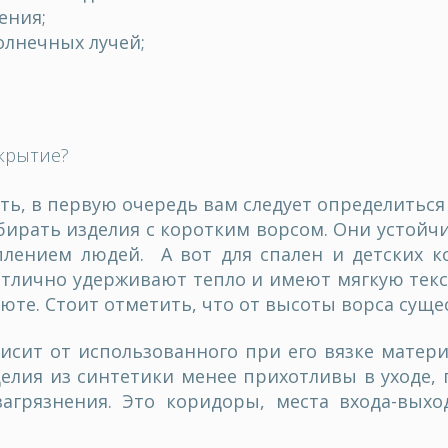
ения;
олнечных лучей;
крытие?
ть
, в первую очередь вам следует определиться
бирать изделия с коротким ворсом. Они устойч
плением людей. А вот для спален и детских 
тлично удерживают тепло и имеют мягкую тек
уюте. Стоит отметить, что от высоты ворса сущ
висит от использованного при его вязке матери
делия из синтетики менее прихотливы в уходе, 
агрязнения. Это коридоры, места входа-вых