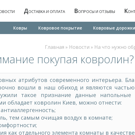
Д
В
К
ОВОСТИ
ОСТАВКА И ОПЛАТА
ОПРОСЫ И ОТЗЫВЫ
ОН
Ковры
Ковровое покрытие
Ковровые дорожк
Главная
»
Новости
»
На что нужно об
имание покупая ковролин?
овных атрибутов современного интерьера. Бла
рочно вошли в наш обиход и являются частью
лужили такое признание данные напольные
 обладает ковролин Киев, можно отнести:
 антиаллергенность;
ль, тем самым очищая воздух в комнате;
комфортности;
ия как отдельного элемента комнаты в качестве