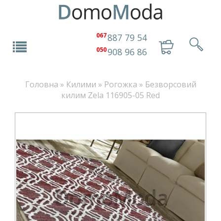
067
887 79 54
050
908 96 86
Головна
»
Килими
»
Рогожка
»
Безворсовий
килим Zela 116905-05 Red