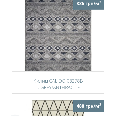
2
836 грн/м
Килим CALIDO 08278B
D.GREY/ANTHRACITE
2
488 грн/м