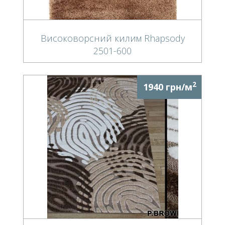
Високоворсний килим Rhapsody
2501-600
2
1940 грн/м