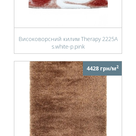
Високоворсний килим Therapy 2225A
s.white-p.pink
2
4428 грн/м