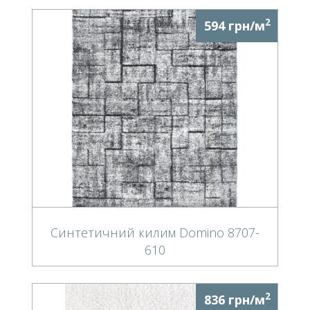
2
594 грн/м
Синтетичний килим Domino 8707-
610
2
836 грн/м