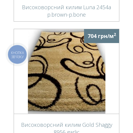
Високоворсний килим Luna 2454a
p.brown-p.bone
2
704 грн/м
КНОПКА
ЗВ'ЯЗКУ
Високоворсний килим Gold Shaggy
8956 garlic