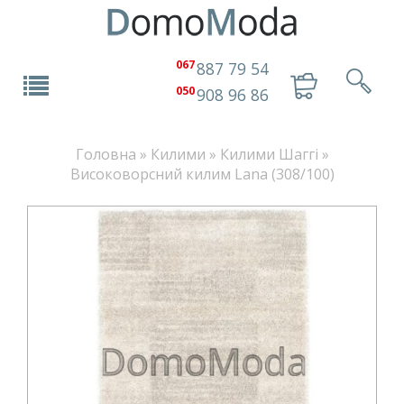
067
887 79 54
050
908 96 86
Головна
»
Килими
»
Килими Шаггі
»
Високоворсний килим Lana (308/100)